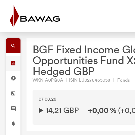
BGF Fixed Income Gl
Opportunities Fund X
Hedged GBP
WKN A0PG8A | ISIN LU0278465058 | Fonds
07.08.26
14,21 GBP
+0,00 %
(
+0,