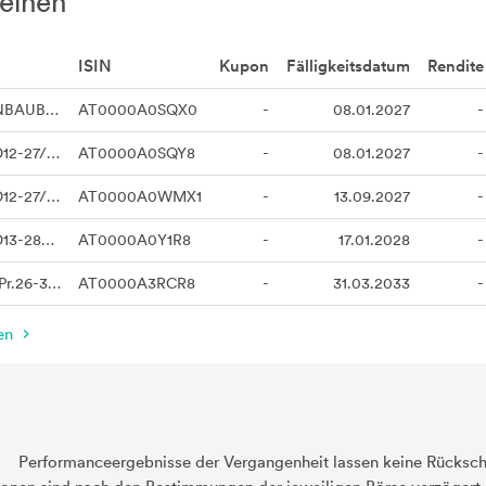
eihen
ISIN
Kupon
Fälligkeitsdatum
Rendite
BAWAG P.S.K. WOHNBAUBANK 3,125% fix verzinste künd
AT0000A0SQX0
-
08.01.2027
-
BAWAG P.S.K.WB.WD12-27/03
AT0000A0SQY8
-
08.01.2027
-
BAWAG P.S.K.WB.WD12-27/05
AT0000A0WMX1
-
13.09.2027
-
BAWAG P.S.K.WB.WD13-28/02
AT0000A0Y1R8
-
17.01.2028
-
BAWAG PSK 3% Sen.Pr.26-33/S.3
AT0000A3RCR8
-
31.03.2033
-
en
Performanceergebnisse der Vergangenheit lassen keine Rückschl