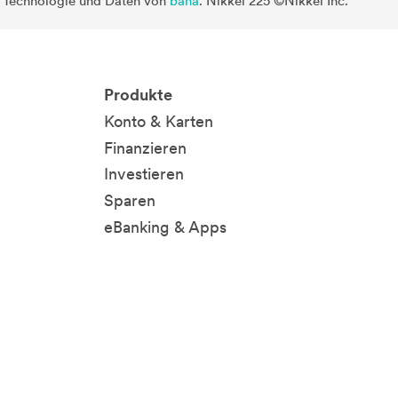
. Technologie und Daten von
baha
. Nikkei 225 ©Nikkei Inc.
Produkte
Konto & Karten
Finanzieren
Investieren
Sparen
eBanking & Apps