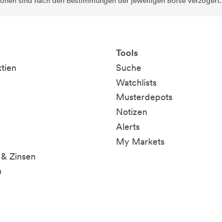
ionen sind nach den Bestimmungen der jeweiligen Börse verzögert
Tools
ktien
Suche
Watchlists
Musterdepots
Notizen
Alerts
My Markets
& Zinsen
n