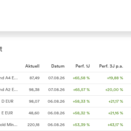
t
Aktuell
Datum
Perf. 1J
Perf. 3J p.a.
BGF World Mining Fund A4 EUR
87,49
07.08.26
+65,58 %
+19,88 %
BGF World Mining Fund A2 EUR
98,38
07.08.26
+65,57 %
+20,00 %
y D EUR
98,07
06.08.26
+58,33 %
+21,17 %
y E EUR
48,60
06.08.26
+58,32 %
+21,16 %
CPR Invest - Global Gold Mines - A EUR - Acc
220,18
06.08.26
+53,39 %
+43,17 %