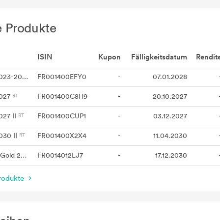
e Produkte
ISIN
Kupon
Fälligkeitsdatum
Rendit
Amundi Capital 100 2023-2028
FR001400EFY0
-
07.01.2028
2027
FR001400C8H9
-
20.10.2027
027 II
FR001400CUP1
-
03.12.2027
030 II
FR001400X2X4
-
11.04.2030
Amundi Capital 103.5 Gold 2030
FR0014012LJ7
-
17.12.2030
Produkte