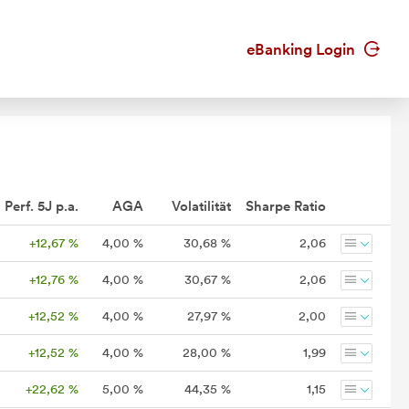
eBanking Login
Perf. 5J p.a.
AGA
Volatilität
Sharpe Ratio
+12,67 %
4,00 %
30,68 %
2,06
+12,76 %
4,00 %
30,67 %
2,06
+12,52 %
4,00 %
27,97 %
2,00
+12,52 %
4,00 %
28,00 %
1,99
+22,62 %
5,00 %
44,35 %
1,15