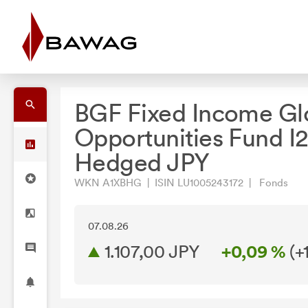
BGF Fixed Income Gl
Opportunities Fund I
Hedged JPY
WKN A1XBHG | ISIN LU1005243172 | Fonds
07.08.26
1.107,00 JPY
+0,09 %
(
+