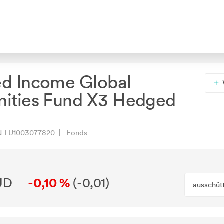
ed Income Global
nities Fund X3 Hedged
N LU1003077820 | Fonds
UD
-0,10 %
(
-0,01
)
ausschüt