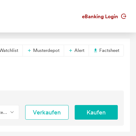
eBanking Login
Watchlist
Musterdepot
Alert
Factsheet
Verkaufen
Kaufen
tend