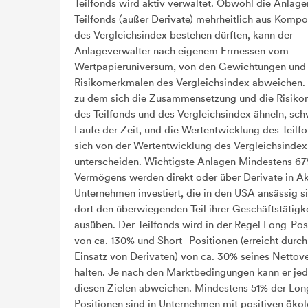
Teilfonds wird aktiv verwaltet. Obwohl die Anlage
Teilfonds (außer Derivate) mehrheitlich aus Komp
des Vergleichsindex bestehen dürften, kann der
Anlageverwalter nach eigenem Ermessen vom
Wertpapieruniversum, von den Gewichtungen und
Risikomerkmalen des Vergleichsindex abweichen.
zu dem sich die Zusammensetzung und die Risik
des Teilfonds und des Vergleichsindex ähneln, sc
Laufe der Zeit, und die Wertentwicklung des Teilf
sich von der Wertentwicklung des Vergleichsindex
unterscheiden. Wichtigste Anlagen Mindestens 6
Vermögens werden direkt oder über Derivate in Ak
Unternehmen investiert, die in den USA ansässig s
dort den überwiegenden Teil ihrer Geschäftstätigk
ausüben. Der Teilfonds wird in der Regel Long-Pos
von ca. 130% und Short- Positionen (erreicht durc
Einsatz von Derivaten) von ca. 30% seines Netto
halten. Je nach den Marktbedingungen kann er je
diesen Zielen abweichen. Mindestens 51% der Lon
Positionen sind in Unternehmen mit positiven öko