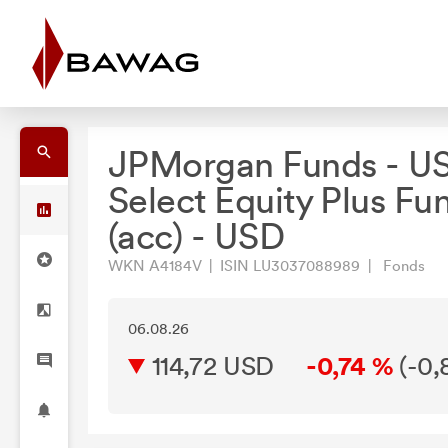
JPMorgan Funds - U
Select Equity Plus Fu
(acc) - USD
WKN A4184V | ISIN LU3037088989 | Fonds
06.08.26
114,72 USD
-0,74 %
(
-0,