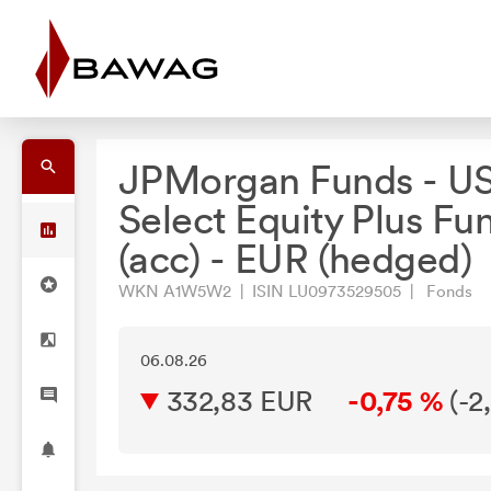
JPMorgan Funds - U
Select Equity Plus Fun
(acc) - EUR (hedged)
WKN A1W5W2 | ISIN LU0973529505 | Fonds
06.08.26
332,83 EUR
-0,75 %
(
-2