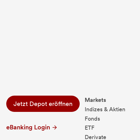
Fondsdaten und g
Performanceergebnisse der Vergange
Alle Kursinformationen sind nach den Bestimmung
Markets
Jetzt Depot eröffnen
Indizes & Aktien
Fonds
eBanking Login
ETF
Derivate