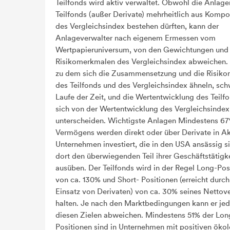
Teilfonds wird aktiv verwaltet. Obwohl die Anlage
Teilfonds (außer Derivate) mehrheitlich aus Komp
des Vergleichsindex bestehen dürften, kann der
Anlageverwalter nach eigenem Ermessen vom
Wertpapieruniversum, von den Gewichtungen und
Risikomerkmalen des Vergleichsindex abweichen.
zu dem sich die Zusammensetzung und die Risik
des Teilfonds und des Vergleichsindex ähneln, sc
Laufe der Zeit, und die Wertentwicklung des Teilf
sich von der Wertentwicklung des Vergleichsindex
unterscheiden. Wichtigste Anlagen Mindestens 6
Vermögens werden direkt oder über Derivate in Ak
Unternehmen investiert, die in den USA ansässig s
dort den überwiegenden Teil ihrer Geschäftstätigk
ausüben. Der Teilfonds wird in der Regel Long-Pos
von ca. 130% und Short- Positionen (erreicht durc
Einsatz von Derivaten) von ca. 30% seines Netto
halten. Je nach den Marktbedingungen kann er je
diesen Zielen abweichen. Mindestens 51% der Lon
Positionen sind in Unternehmen mit positiven öko