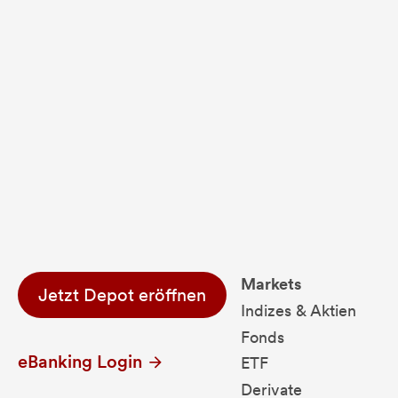
Fondsdaten und g
Performanceergebnisse der Vergange
Alle Kursinformationen sind nach den Bestimmung
Markets
Jetzt Depot eröffnen
Indizes & Aktien
Fonds
eBanking Login
ETF
Derivate