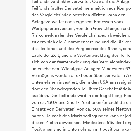
Teilfonds wird aktiv verwaltet. Obwohl die Anlage
Teilfonds (außer Derivate) mehrheitlich aus Komp
des Vergleichsindex bestehen dürften, kann der
Anlageverwalter nach eigenem Ermessen vom
Wertpapieruniversum, von den Gewichtungen und
Risikomerkmalen des Vergleichsindex abweichen.
zu dem sich die Zusammensetzung und die Risik
des Teilfonds und des Vergleichsindex ähneln, sc
Laufe der Zeit, und die Wertentwicklung des Teilf
sich von der Wertentwicklung des Vergleichsindex
unterscheiden. Wichtigste Anlagen Mindestens 6
Vermögens werden direkt oder über Derivate in Ak
Unternehmen investiert, die in den USA ansässig s
dort den überwiegenden Teil ihrer Geschäftstätigk
ausüben. Der Teilfonds wird in der Regel Long-Pos
von ca. 130% und Short- Positionen (erreicht durc
Einsatz von Derivaten) von ca. 30% seines Netto
halten. Je nach den Marktbedingungen kann er je
diesen Zielen abweichen. Mindestens 51% der Lon
Positionen sind in Unternehmen mit positiven öko