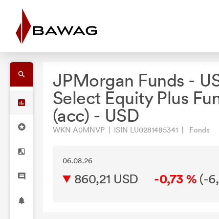
JPMorgan Funds - U
Select Equity Plus Fun
(acc) - USD
WKN A0MNVP | ISIN LU0281485341 | Fonds
06.08.26
860,21 USD
-0,73 %
(
-6