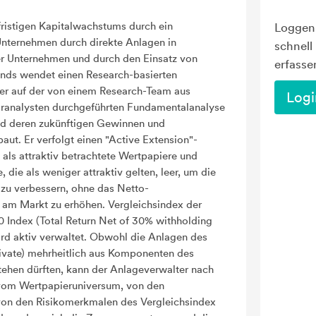
fristigen Kapitalwachstums durch ein
Loggen 
nternehmen durch direkte Anlagen in
schnell
r Unternehmen und durch den Einsatz von
erfasse
fonds wendet einen Research-basierten
er auf der von einem Research-Team aus
Logi
toranalysten durchgeführten Fundamentalanalyse
d deren zukünftigen Gewinnen und
aut. Er verfolgt einen "Active Extension"-
t als attraktiv betrachtete Wertpapiere und
 die als weniger attraktiv gelten, leer, um die
 zu verbessern, ohne das Netto-
m Markt zu erhöhen. Vergleichsindex der
0 Index (Total Return Net of 30% withholding
ird aktiv verwaltet. Obwohl die Anlagen des
rivate) mehrheitlich aus Komponenten des
tehen dürften, kann der Anlageverwalter nach
om Wertpapieruniversum, von den
on den Risikomerkmalen des Vergleichsindex