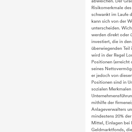
abweichen. Der Gra
Risikomerkmale des 
schwankt im Laufe d
kann sich von der W
unterscheiden. Wic
werden direkt oder 
investiert, die in d
überwiegenden Teil i
wird in der Regel L
Positionen (erreicht
seines Nettovermög
er jedoch von diese
Positionen sind in 
sozialen Merkmalen i
Unternehmensführung
mithilfe der firmen
Anlageverwalters und
mindestens 20% der 
Mittel, Einlagen bei
Geldmarktfonds, die