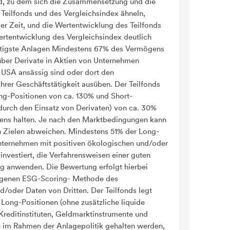
d, zu dem sich die Zusammensetzung und die
Teilfonds und des Vergleichsindex ähneln,
er Zeit, und die Wertentwicklung des Teilfonds
ertentwicklung des Vergleichsindex deutlich
htigste Anlagen Mindestens 67% des Vermögens
über Derivate in Aktien von Unternehmen
en USA ansässig sind oder dort den
hrer Geschäftstätigkeit ausüben. Der Teilfonds
ong-Positionen von ca. 130% und Short-
 durch den Einsatz von Derivaten) von ca. 30%
ens halten. Je nach den Marktbedingungen kann
n Zielen abweichen. Mindestens 51% der Long-
Unternehmen mit positiven ökologischen und/oder
nvestiert, die Verfahrensweisen einer guten
 anwenden. Die Bewertung erfolgt hierbei
eigenen ESG-Scoring- Methode des
/oder Daten von Dritten. Der Teilfonds legt
Long-Positionen (ohne zusätzliche liquide
 Kreditinstituten, Geldmarktinstrumente und
 im Rahmen der Anlagepolitik gehalten werden,