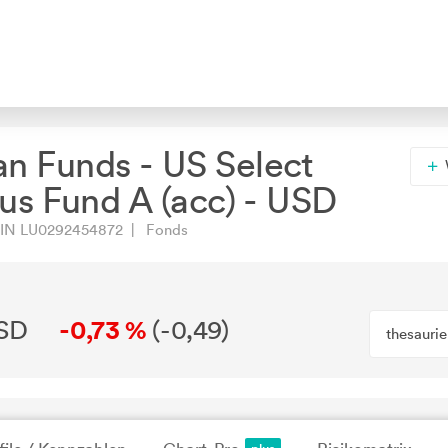
n Funds - US Select
lus Fund A (acc) - USD
N LU0292454872 | Fonds
USD
-0,73 %
(
-0,49
)
thesauri