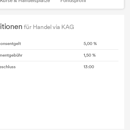
Kurse & Handelsplätze
Fondsprofil
itionen
für Handel via KAG
ionsentgelt
5,00 %
mentgebühr
1,50 %
schluss
13:00