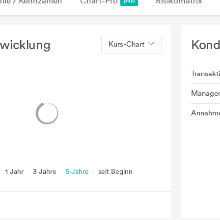
file / Kennzahlen
Chart-Pro
Risikomatrix
twicklung
Kond
Kurs-Chart
Transakt
Manage
Annahme
1 Jahr
3 Jahre
5 Jahre
seit Beginn