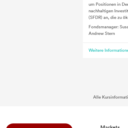
um Positionen in Der
nachhaltigen Invest
(SFDR) an, die zu ök
Fondsmanager: Susa
Andrew Stern
Weitere Informatio
Alle Kursinformat
Markets