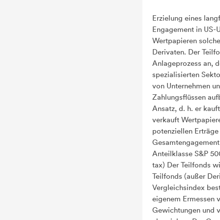
Erzielung eines lang
Engagement in US-U
Wertpapieren solche
Derivaten. Der Teil
Anlageprozess an, d
spezialisierten Sek
von Unternehmen un
Zahlungsflüssen aufb
Ansatz, d. h. er kauf
verkauft Wertpapiere,
potenziellen Erträge
Gesamtengagement a
Anteilklasse S&P 50
tax) Der Teilfonds w
Teilfonds (außer De
Vergleichsindex bes
eigenem Ermessen v
Gewichtungen und v