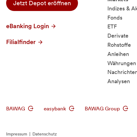
Jetzt Depot eröffnen
Indizes & A
Fonds
eBanking Login
ETF
Derivate
Filialfinder
Rohstoffe
Anleihen
Währungen 
Nachrichte
Analysen
BAWAG
easybank
BAWAG Group
Impressum
|
Datenschutz