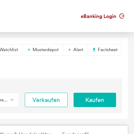
eBanking Login
Watchlist
Musterdepot
Alert
Factsheet
Verkaufen
Kaufen
erend