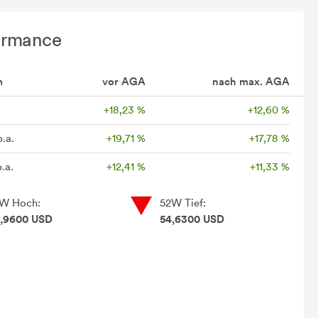
ormance
m
vor AGA
nach max. AGA
+18,23 %
+12,60 %
p.a.
+19,71 %
+17,78 %
.a.
+12,41 %
+11,33 %
W Hoch:
52W Tief:
,9600 USD
54,6300 USD