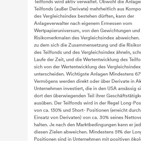
Teilfonds wird aktiv verwaltet. Obwohl die Anlage
Teilfonds (außer Derivate) mehrheitlich aus Komp
des Vergleichsindex bestehen dürften, kann der
Anlageverwalter nach eigenem Ermessen vom
Wertpapieruniversum, von den Gewichtungen und
Risikomerkmalen des Vergleichsindex abweichen.
zu dem sich die Zusammensetzung und die Risik
des Teilfonds und des Vergleichsindex ähneln, sc
Laufe der Zeit, und die Wertentwicklung des Teilf
sich von der Wertentwicklung des Vergleichsindex
unterscheiden. Wichtigste Anlagen Mindestens 6
Vermögens werden direkt oder über Derivate in Ak
Unternehmen investiert, die in den USA ansässig s
dort den überwiegenden Teil ihrer Geschäftstätigk
ausüben. Der Teilfonds wird in der Regel Long-Pos
von ca. 130% und Short- Positionen (erreicht durc
Einsatz von Derivaten) von ca. 30% seines Netto
halten. Je nach den Marktbedingungen kann er je
diesen Zielen abweichen. Mindestens 51% der Lon
Positionen sind in Unternehmen mit positiven öko