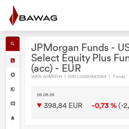
JPMorgan Funds - U
Select Equity Plus Fu
(acc) - EUR
WKN A0MNVH | ISIN LU0281483569 | Fonds
06.08.26
398,84 EUR
-0,73 %
(
-2