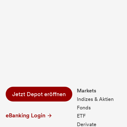
Fondsdaten und g
Performanceergebnisse der Vergange
Alle Kursinformationen sind nach den Bestimmung
Markets
Jetzt Depot eröffnen
Indizes & Aktien
Fonds
eBanking Login
ETF
Derivate