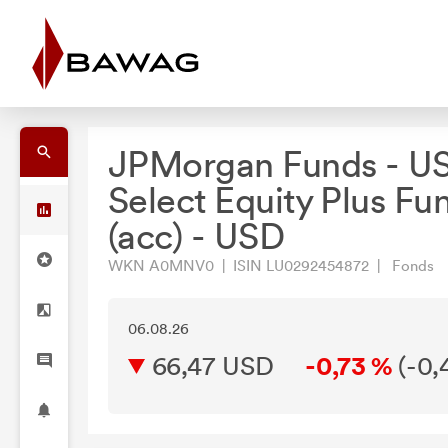
JPMorgan Funds - U
Select Equity Plus Fu
(acc) - USD
WKN A0MNV0 | ISIN LU0292454872 | Fonds
06.08.26
66,47 USD
-0,73 %
(
-0,