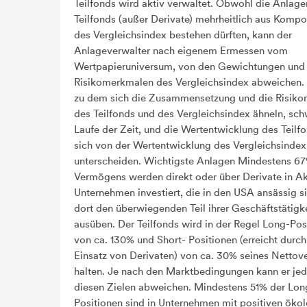
Teilfonds wird aktiv verwaltet. Obwohl die Anlage
Teilfonds (außer Derivate) mehrheitlich aus Komp
des Vergleichsindex bestehen dürften, kann der
Anlageverwalter nach eigenem Ermessen vom
Wertpapieruniversum, von den Gewichtungen und
Risikomerkmalen des Vergleichsindex abweichen.
zu dem sich die Zusammensetzung und die Risik
des Teilfonds und des Vergleichsindex ähneln, sc
Laufe der Zeit, und die Wertentwicklung des Teilf
sich von der Wertentwicklung des Vergleichsindex
unterscheiden. Wichtigste Anlagen Mindestens 6
Vermögens werden direkt oder über Derivate in Ak
Unternehmen investiert, die in den USA ansässig s
dort den überwiegenden Teil ihrer Geschäftstätigk
ausüben. Der Teilfonds wird in der Regel Long-Pos
von ca. 130% und Short- Positionen (erreicht durc
Einsatz von Derivaten) von ca. 30% seines Netto
halten. Je nach den Marktbedingungen kann er je
diesen Zielen abweichen. Mindestens 51% der Lon
Positionen sind in Unternehmen mit positiven öko