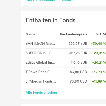
Enthalten in Fonds
Name
Rücknahmepreis
Perf. 1J
BANTLEON Global Challenges Index-Fonds P
292,97 EUR
+39,48 %
SUPERIOR 6 - Global Challenges T
357,25 EUR
+29,91 %
Ethius Global Impact - Anteilklasse Privat EUR
116,10 EUR
+26,21 %
T.Rowe Price Funds SICAV Global Technology Equity Fund A
53,85 USD
+47,74 %
JPMorgan Funds - US Technology Fund A (dist) - USD
73,80 USD
+15,89 %
Alle Fonds ansehen