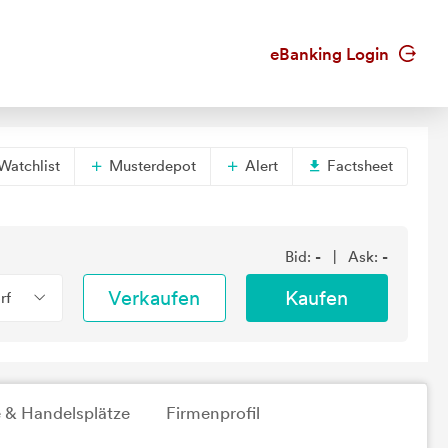
eBanking Login
Watchlist
Musterdepot
Alert
Factsheet
Bid:
-
| Ask:
-
Verkaufen
Kaufen
rf
 & Handelsplätze
Firmenprofil