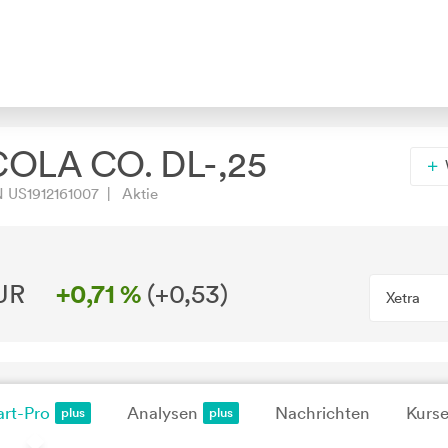
OLA CO. DL-,25
 US1912161007 | Aktie
UR
+0,71 %
(
+0,53
)
Xetra
rt-Pro
Analysen
Nachrichten
Kurse