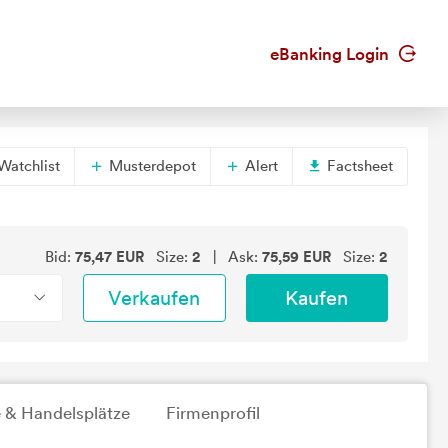
eBanking Login
Watchlist
Musterdepot
Alert
Factsheet
Bid:
75,47
EUR
Size:
2
| Ask:
75,59
EUR
Size:
2
Verkaufen
Kaufen
 & Handelsplätze
Firmenprofil