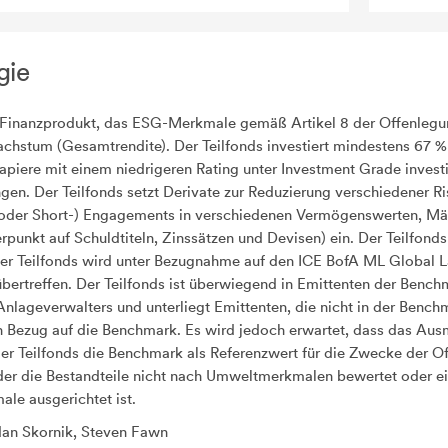
gie
in Finanzprodukt, das ESG-Merkmale gemäß Artikel 8 der Offenlegu
achstum (Gesamtrendite). Der Teilfonds investiert mindestens 67 %
piere mit einem niedrigeren Rating unter Investment Grade investi
n. Der Teilfonds setzt Derivate zur Reduzierung verschiedener Ris
der Short-) Engagements in verschiedenen Vermögenswerten, Märk
punkt auf Schuldtiteln, Zinssätzen und Devisen) ein. Der Teilfonds
r Teilfonds wird unter Bezugnahme auf den ICE BofA ML Global 
übertreffen. Der Teilfonds ist überwiegend in Emittenten der Bench
lageverwalters und unterliegt Emittenten, die nicht in der Benchm
 Bezug auf die Benchmark. Es wird jedoch erwartet, dass das Aus
der Teilfonds die Benchmark als Referenzwert für die Zwecke der 
 der die Bestandteile nicht nach Umweltmerkmalen bewertet oder e
le ausgerichtet ist.
an Skornik, Steven Fawn