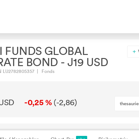
 FUNDS GLOBAL
ATE BOND - J19 USD
N LU2782805357 | Fonds
 USD
-0,25 %
(
-2,86
)
thesauri