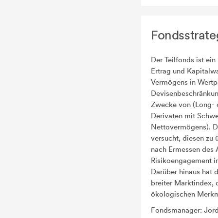
Fondsstrate
Der Teilfonds ist e
Ertrag und Kapitalw
Vermögens in Wertpa
Devisenbeschränkunge
Zwecke von (Long- o
Derivaten mit Schwer
Nettovermögens). De
versucht, diesen zu 
nach Ermessen des An
Risikoengagement in
Darüber hinaus hat 
breiter Marktindex,
ökologischen Merkma
Fondsmanager: Jord