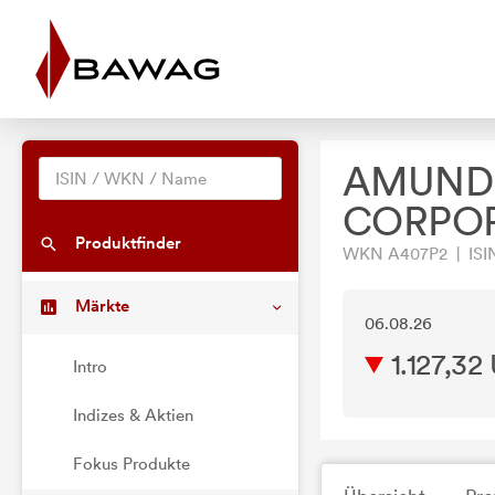
AMUNDI
CORPOR
Produktfinder
WKN A407P2 | ISI
Märkte
06.08.26
1.127,32
Intro
Indizes & Aktien
Fokus Produkte