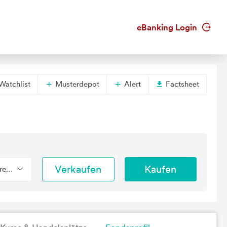
eBanking Login
Watchlist
Musterdepot
Alert
Factsheet
Verkaufen
Kaufen
erend