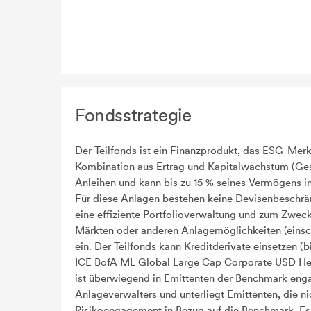
Fondsstrategie
Der Teilfonds ist ein Finanzprodukt, das ESG-Mer
Kombination aus Ertrag und Kapitalwachstum (Gesa
Anleihen und kann bis zu 15 % seines Vermögens in
Für diese Anlagen bestehen keine Devisenbeschränk
eine effiziente Portfolioverwaltung und zum Zwe
Märkten oder anderen Anlagemöglichkeiten (einsch
ein. Der Teilfonds kann Kreditderivate einsetzen 
ICE BofA ML Global Large Cap Corporate USD Hedge
ist überwiegend in Emittenten der Benchmark enga
Anlageverwalters und unterliegt Emittenten, die n
Risikoengagement in Bezug auf die Benchmark. E