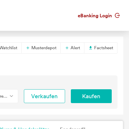
eBanking Login
Watchlist
Musterdepot
Alert
Factsheet
Verkaufen
Kaufen
erend