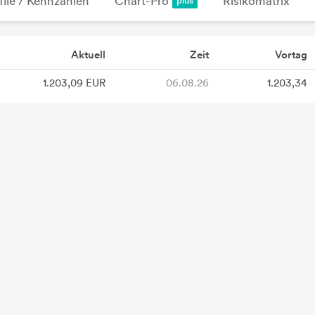
file / Kennzahlen
Chart-Pro
Risikomatrix
Aktuell
Zeit
Vortag
1.203,09 EUR
06.08.26
1.203,34