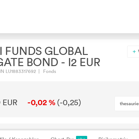
 FUNDS GLOBAL
ATE BOND - I2 EUR
N LU1883317692 | Fonds
9 EUR
-0,02 %
(
-0,25
)
thesauri