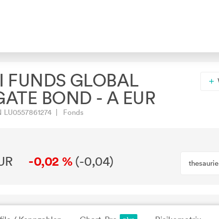
 FUNDS GLOBAL
ATE BOND - A EUR
N LU0557861274 | Fonds
EUR
-0,02 %
(
-0,04
)
thesauri