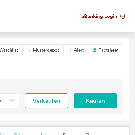
eBanking Login
Watchlist
Musterdepot
Alert
Factsheet
Verkaufen
Kaufen
erend