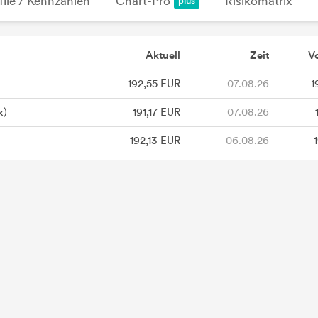
file / Kennzahlen
Chart-Pro
Risikomatrix
Aktuell
Zeit
V
192,55 EUR
07.08.26
1
x)
191,17 EUR
07.08.26
192,13 EUR
06.08.26