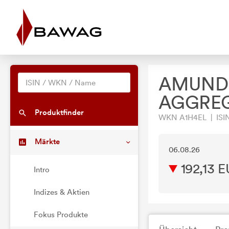
AMUNDI
AGGREG
Produktfinder
WKN A1H4EL | ISI
Märkte
06.08.26
192,13 
Intro
Indizes & Aktien
Fokus Produkte