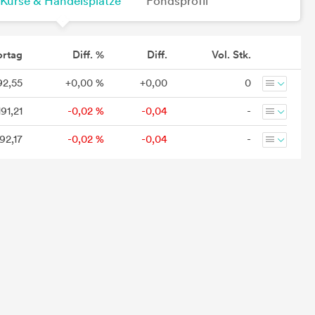
Kurse & Handelsplätze
Fondsprofil
ortag
Diff. %
Diff.
Vol. Stk.
92,55
+0,00 %
+0,00
0
191,21
-0,02 %
-0,04
-
192,17
-0,02 %
-0,04
-