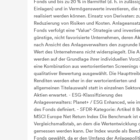
Fonds und bis zu 20 % in Barmittel (d. h. in zulässi
Einlagen) und in Vermögenswerte investieren, die 
realisiert werden können. Einsatz von Derivaten: z
Reduzierung von Risiken und Kosten. Anlageansatz
Fonds verfolgt eine "Value"-Strategie und investier
günstige, nicht favorisierte Unternehmen, deren Ak
nach Ansicht des Anlageverwalters den zugrunde 
Wert des Unternehmens nicht widerspiegelt. Die A
werden auf der Grundlage ihrer individuellen Vorz
eine Kombination aus wertorientierten Screenings
qualitativer Bewertung ausgewählt. Die Haupttreib
Renditen werden eher in der wertorientierten und
allgemeinen Titelauswahl statt in einzelnen Sektor
Aktien erwartet. - ESG-Klassifizierung des
Anlageverwalters: Planet+ / ESG Enhanced, wie i
des Fonds definiert. - SFDR-Kategorie: Artikel 8 
MSCI Europe Net Return Index Die Benchmark ist 
Vergleichsmaßstab, an dem die Wertentwicklung 
gemessen werden kann. Der Index wurde als Ben
Fonds gewählt, da er den Umfang der Anlagepolit