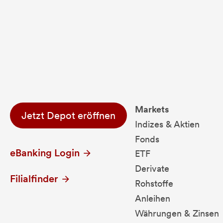
Fondsdaten und g
Performanceergebnisse der Vergange
Alle Kursinformationen sind nach den Bestimmung
Markets
Jetzt Depot eröffnen
Indizes & Aktien
Fonds
eBanking Login
ETF
Derivate
Filialfinder
Rohstoffe
Anleihen
Währungen & Zinsen