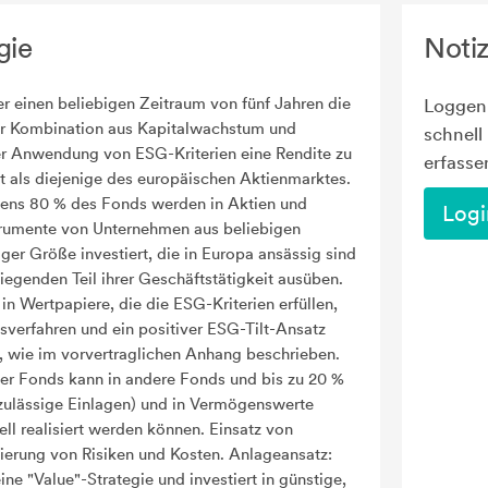
gie
Noti
r einen beliebigen Zeitraum von fünf Jahren die
Loggen 
er Kombination aus Kapitalwachstum und
schnell
er Anwendung von ESG-Kriterien eine Rendite zu
erfasse
ist als diejenige des europäischen Aktienmarktes.
ens 80 % des Fonds werden in Aktien und
Logi
rumente von Unternehmen aus beliebigen
ger Größe investiert, die in Europa ansässig sind
egenden Teil ihrer Geschäftstätigkeit ausüben.
 in Wertpapiere, die die ESG-Kriterien erfüllen,
sverfahren und ein positiver ESG-Tilt-Ansatz
wie im vorvertraglichen Anhang beschrieben.
er Fonds kann in andere Fonds und bis zu 20 %
in zulässige Einlagen) und in Vermögenswerte
ell realisiert werden können. Einsatz von
zierung von Risiken und Kosten. Anlageansatz:
ine "Value"-Strategie und investiert in günstige,