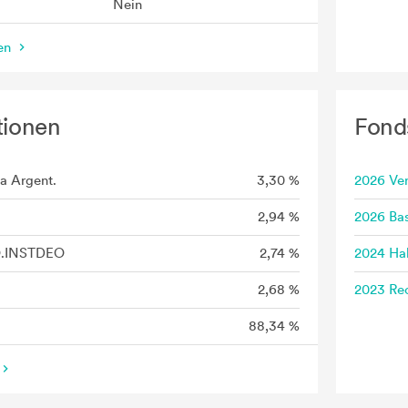
Nein
nen
tionen
Fond
a Argent.
3,30 %
2026 Ve
2,94 %
2026 Bas
Q.INSTDEO
2,74 %
2024 Hal
2,68 %
2023 Rec
88,34 %