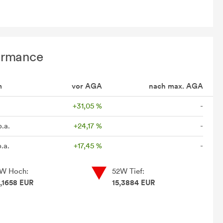
ormance
m
vor AGA
nach max. AGA
+31,05 %
-
p.a.
+24,17 %
-
.a.
+17,45 %
-
W Hoch:
52W Tief:
,1658 EUR
15,3884 EUR