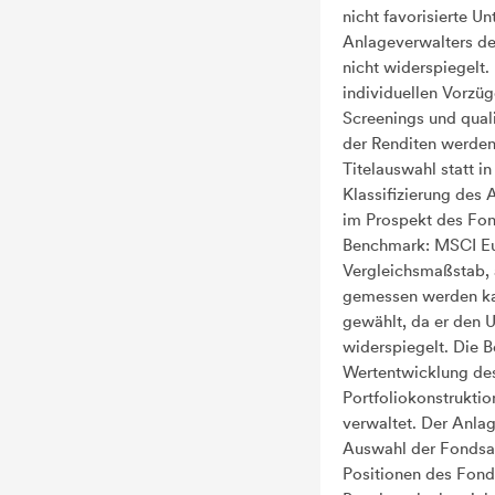
nicht favorisierte U
Anlageverwalters d
nicht widerspiegelt.
individuellen Vorzüg
Screenings und qual
der Renditen werden 
Titelauswahl statt i
Klassifizierung des
im Prospekt des Fond
Benchmark: MSCI Eur
Vergleichsmaßstab,
gemessen werden ka
gewählt, da er den 
widerspiegelt. Die 
Wertentwicklung de
Portfoliokonstruktio
verwaltet. Der Anla
Auswahl der Fondsanl
Positionen des Fond