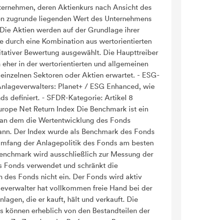
nternehmen, deren Aktienkurs nach Ansicht des
en zugrunde liegenden Wert des Unternehmens
 Die Aktien werden auf der Grundlage ihrer
e durch eine Kombination aus wertorientierten
itativer Bewertung ausgewählt. Die Haupttreiber
eher in der wertorientierten und allgemeinen
n einzelnen Sektoren oder Aktien erwartet. - ESG-
 Anlageverwalters: Planet+ / ESG Enhanced, wie
s definiert. - SFDR-Kategorie: Artikel 8
ope Net Return Index Die Benchmark ist ein
 an dem die Wertentwicklung des Fonds
nn. Der Index wurde als Benchmark des Fonds
Umfang der Anlagepolitik des Fonds am besten
Benchmark wird ausschließlich zur Messung der
s Fonds verwendet und schränkt die
n des Fonds nicht ein. Der Fonds wird aktiv
geverwalter hat vollkommen freie Hand bei der
agen, die er kauft, hält und verkauft. Die
s können erheblich von den Bestandteilen der