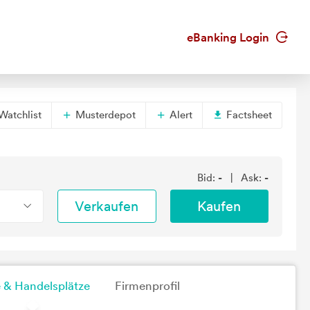
eBanking Login
Watchlist
Musterdepot
Alert
Factsheet
Bid:
-
| Ask:
-
Verkaufen
Kaufen
g
 & Handelsplätze
Firmenprofil