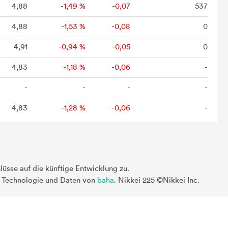
4,88
-1,49 %
-0,07
537
4,88
-1,53 %
-0,08
0
4,91
-0,94 %
-0,05
0
4,83
-1,18 %
-0,06
-
-
-
-
-
4,83
-1,28 %
-0,06
-
üsse auf die künftige Entwicklung zu.
. Technologie und Daten von
baha
. Nikkei 225 ©Nikkei Inc.