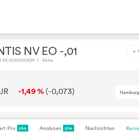
TIS NV EO -,01
N NL00150001Q9 | Aktie
UR
-1,49 %
(
-0,073
)
Hambur
rt-Pro
Analysen
Nachrichten
Kurse