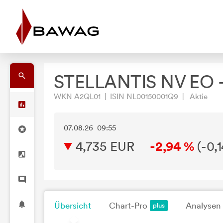
STELLANTIS NV EO -
WKN A2QL01 | ISIN NL00150001Q9 | Aktie
07.08.26 09:55
4,735
EUR
-2,94 %
(
-0,
Übersicht
Chart-Pro
Analysen