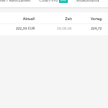
file / Kennzahlen
Chart-Pro
Risikomatrix
Aktuell
Zeit
Vortag
222,39 EUR
05.08.26
224,72