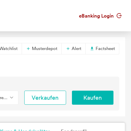
eBanking Login
Watchlist
Musterdepot
Alert
Factsheet
Verkaufen
Kaufen
erend