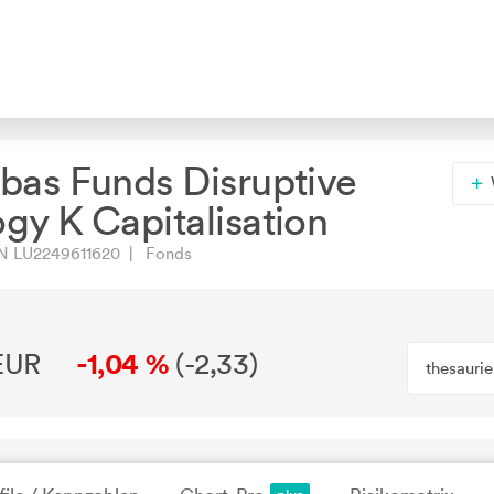
bas Funds Disruptive
gy K Capitalisation
N LU2249611620 | Fonds
EUR
-1,04 %
(
-2,33
)
thesauri