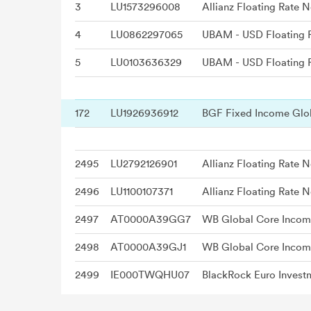
3
LU1573296008
4
LU0862297065
UBAM - USD Floating 
5
LU0103636329
UBAM - USD Floating 
172
LU1926936912
2495
LU2792126901
2496
LU1100107371
Allianz Floating Rate N
2497
AT0000A39GG7
WB Global Core Income
2498
AT0000A39GJ1
WB Global Core Income
2499
IE000TWQHU07