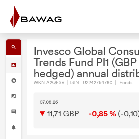
Invesco Global Cons
Trends Fund PI1 (GBP
hedged) annual distri
WKN A2QFSV | ISIN LU2242764780 | Fonds
07.08.26
11,71 GBP
-0,85 %
(
-0,10