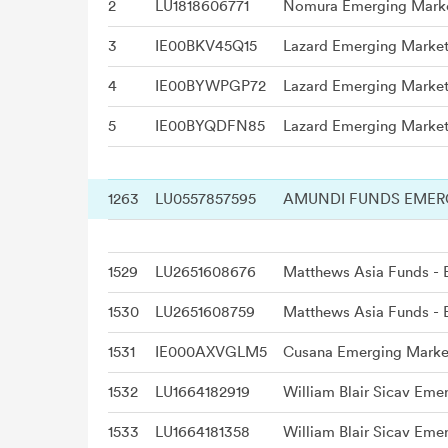
2
LU1818606771
Nomura Emerging Marke
3
IE00BKV45Q15
Lazard Emerging Market
4
IE00BYWPGP72
Lazard Emerging Market
5
IE00BYQDFN85
Lazard Emerging Market
1263
LU0557857595
1529
LU2651608676
1530
LU2651608759
1531
IE000AXVGLM5
Cusana Emerging Market
1532
LU1664182919
1533
LU1664181358