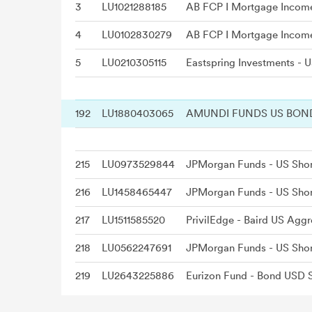
3
LU1021288185
AB FCP I Mortgage Income
4
LU0102830279
AB FCP I Mortgage Income
5
LU0210305115
Eastspring Investments - 
192
LU1880403065
AMUNDI FUNDS US BOND
215
LU0973529844
216
LU1458465447
217
LU1511585520
218
LU0562247691
219
LU2643225886