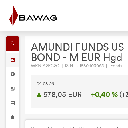
AMUNDI FUNDS US
BOND - M EUR Hgd
WKN A2PC2G | ISIN LU1880403065 | Fonds
04.08.26
978,05 EUR
+0,40 %
(
+