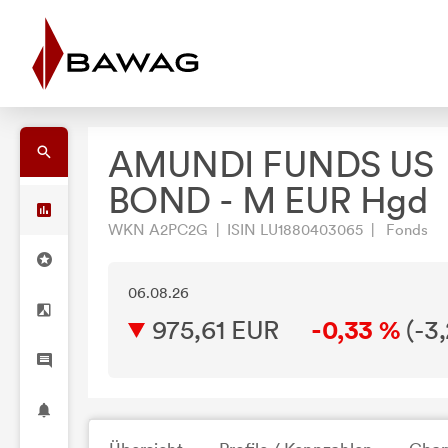
AMUNDI FUNDS US
BOND - M EUR Hgd
WKN A2PC2G | ISIN LU1880403065 | Fonds
06.08.26
975,61 EUR
-0,33 %
(
-3