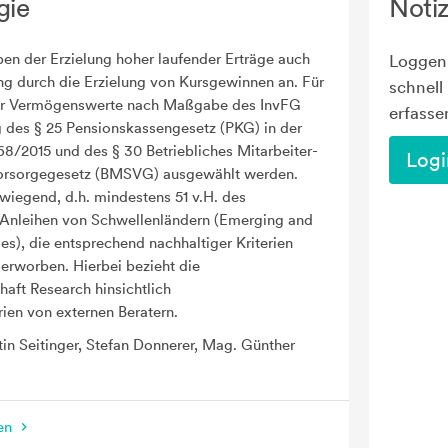
gie
Noti
en der Erzielung hoher laufender Erträge auch
Loggen 
ng durch die Erzielung von Kursgewinnen an. Für
schnell
ur Vermögenswerte nach Maßgabe des InvFG
erfasse
g des § 25 Pensionskassengesetz (PKG) in der
68/2015 und des § 30 Betriebliches Mitarbeiter-
Logi
orsorgegesetz (BMSVG) ausgewählt werden.
wiegend, d.h. mindestens 51 v.H. des
Anleihen von Schwellenländern (Emerging and
s), die entsprechend nachhaltiger Kriterien
erworben. Hierbei bezieht die
aft Research hinsichtlich
rien von externen Beratern.
n Seitinger, Stefan Donnerer, Mag. Günther
nen