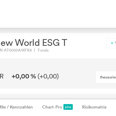
New World ESG T
N AT0000A1XFK8 | Fonds
UR
+0,00 %
(
+0,00
)
thesauri
file / Kennzahlen
Chart-Pro
Risikomatrix