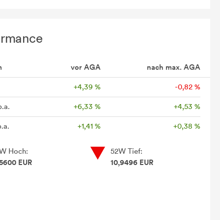
ormance
m
vor AGA
nach max. AGA
+4,39 %
-0,82 %
p.a.
+6,33 %
+4,53 %
.a.
+1,41 %
+0,38 %
W Hoch:
52W Tief:
,5600 EUR
10,9496 EUR