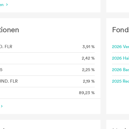
nen
tionen
Fond
D. FLR
3,91 %
2026 Ve
2,42 %
2026 Hal
5
2,25 %
2026 Bas
UND. FLR
2,19 %
2025 Rec
89,23 %