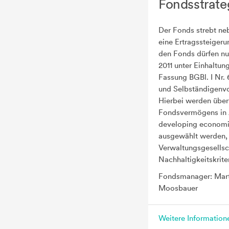
Fondsstrate
Der Fonds strebt neb
eine Ertragssteigeru
den Fonds dürfen n
2011 unter Einhaltun
Fassung BGBl. I Nr. 
und Selbständigenv
Hierbei werden über
Fondsvermögens in 
developing economie
ausgewählt werden, 
Verwaltungsgesellsch
Nachhaltigkeitskrite
Fondsmanager: Marti
Moosbauer
Weitere Informatio