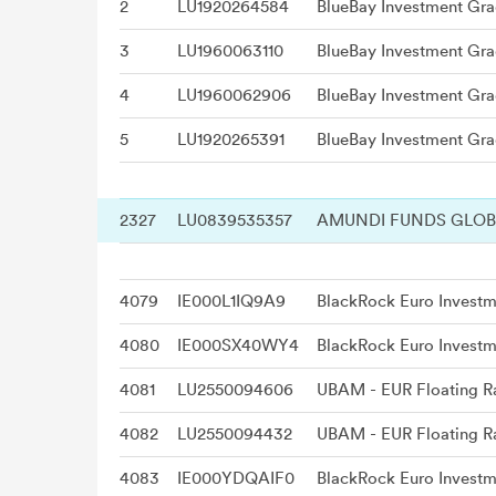
2
LU1920264584
3
LU1960063110
4
LU1960062906
5
LU1920265391
2327
LU0839535357
4079
IE000L1IQ9A9
4080
IE000SX40WY4
4081
LU2550094606
UBAM - EUR Floating 
4082
LU2550094432
UBAM - EUR Floating 
4083
IE000YDQAIF0