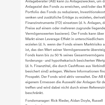
Anlageberater (AB) kann zu Anlagezwecken, um d
Anlageziel des Fonds zu erreichen, und/oder das R
Portfolio des Fonds zu reduzieren, Investitionskos
senken und zusätzliche Erträge zu erzielen, derivat
Finanzinstrumente (FD) einsetzen (d. h. Anlagen, d
Preise auf einem oder mehreren zugrunde liegend
Vermögenswerten basieren). Der Fonds kann übe
Markt einen Leverage-Effekt in unterschiedliche
erzielen (d. h. wenn der Fonds einem Marktrisiko 
ist, das den Wert seiner Vermögenswerte übersteig
Fonds kann bis zu 50 % seines Gesamtvermögens 
forderungs- und hypothekarisch besicherten Wert
(d. h. Finanztitel, die durch Cashflows aus Verbind
besichert sind) anlegen. Weitere Informationen fin
Prospekt. Der Fonds wird aktiv verwaltet. Der AB
eigenem Ermessen die Auswahl der Anlagen für d
treffen und wird dabei nicht durch einen Referenzi
beschränkt.
Fondsmanager: Rick Rieder, Aidan Doyle, Russell