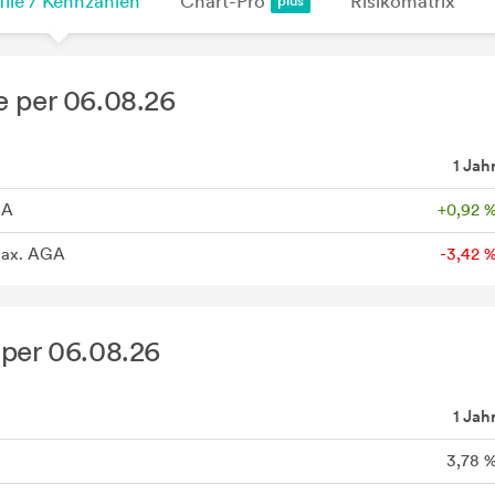
file / Kennzahlen
Chart-Pro
Risikomatrix
 per 06.08.26
1 Jah
GA
+0,92 
max. AGA
-3,42 
per 06.08.26
1 Jah
3,78 