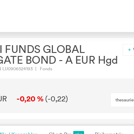
 FUNDS GLOBAL
ATE BOND - A EUR Hgd
N LU0906524193 | Fonds
UR
-0,20 %
(
-0,22
)
thesauri