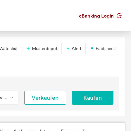
eBanking Login
Watchlist
Musterdepot
Alert
Factsheet
Verkaufen
Kaufen
erend