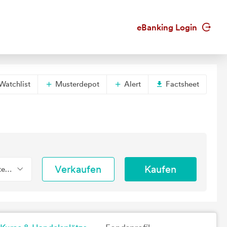
eBanking Login
Watchlist
Musterdepot
Alert
Factsheet
Verkaufen
Kaufen
tend