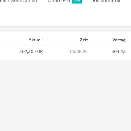
file / Kennzahlen
Chart-Pro
Risikomatrix
Aktuell
Zeit
Vortag
302,30 EUR
06.08.26
304,43