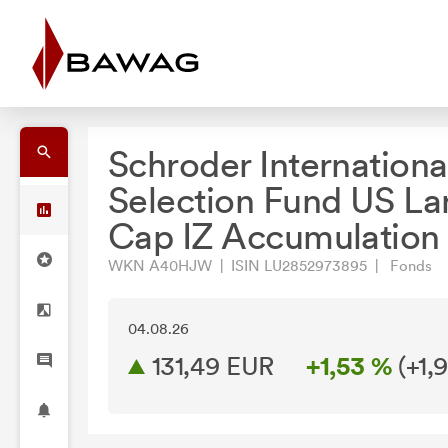
Schroder Internationa
Selection Fund US La
Cap IZ Accumulation
WKN A40HJW | ISIN LU2852973895 | Fonds
04.08.26
131,49 EUR
+1,53 %
(
+1,