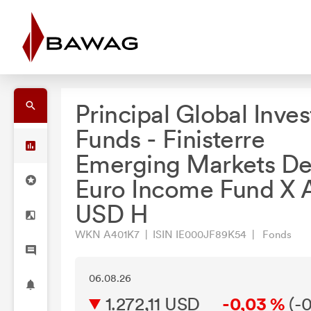
Principal Global Inves
Funds - Finisterre
Emerging Markets De
Euro Income Fund X 
USD H
WKN A401K7 | ISIN IE000JF89K54 | Fonds
06.08.26
1.272,11 USD
-0,03 %
(
-