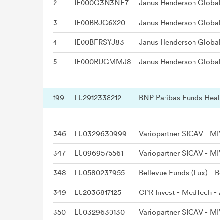
2
IE000G3N3NE7
Janus Henderson Global
3
IE00BRJG6X20
Janus Henderson Global
4
IE00BFRSYJ83
Janus Henderson Global
5
IE000RUGMMJ8
Janus Henderson Global
199
LU2912338212
346
LU0329630999
347
LU0969575561
348
LU0580237955
349
LU2036817125
CPR Invest - MedTech -
350
LU0329630130