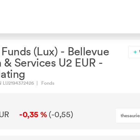
 Funds (Lux) - Bellevue
 & Services U2 EUR -
ating
N LU2194372426 | Fonds
EUR
-0,35 %
(
-0,55
)
thesauri