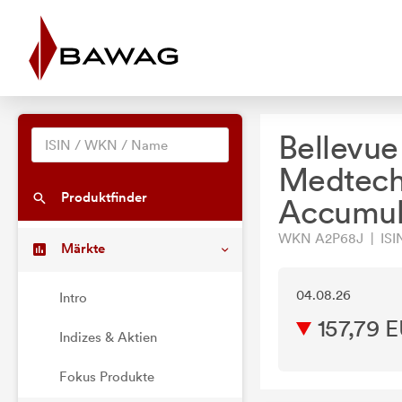
Bellevue
Medtech
Produktfinder
Accumul
WKN A2P68J | ISI
Märkte
04.08.26
Intro
157,79 
Indizes & Aktien
Fokus Produkte