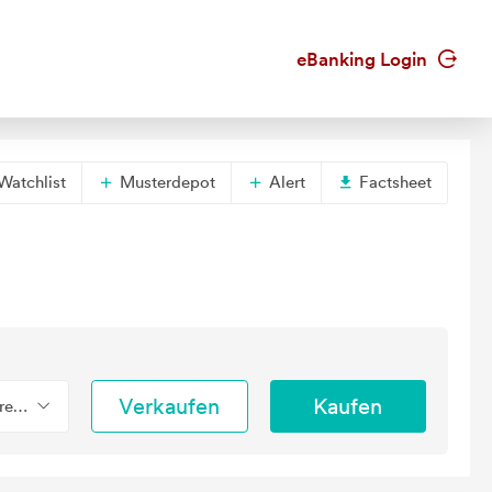
eBanking Login
Watchlist
Musterdepot
Alert
Factsheet
Verkaufen
Kaufen
erend