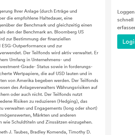
gerung Ihrer Anlage (durch Erträge und
Loggen 
er die empfohlene Haltedauer, eine
schnell
nüber der Benchmark und gleichzeitig einen
erfasse
als den der Benchmark an. Bloomberg US
rd zur Bestimmung der finanziellen
Logi
 ESG-Outperformance und zur
erwendet. Der Teilfonds wird aktiv verwaltet. Er
lichem Umfang in Unternehmens- und
Investment-Grade- Status sowie in forderungs-
herte Wertpapiere, die auf USD lauten und in
aten von Amerika begeben werden. Der Teilfonds
ssen des Anlageverwalters Währungsrisiken auf
hern oder auch nicht. Der Teilfonds nutzt
iedene Risiken zu reduzieren (Hedging), das
r zu verwalten und Engagements (long oder short)
ermögenswerten, Märkten und anderen
 wie Schuldtiteln und Zinssätzen einzugehen.
eth J. Taubes, Bradley Komenda, Timothy D.