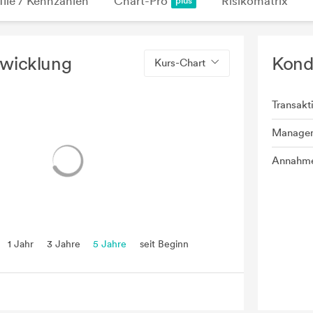
file / Kennzahlen
Chart-Pro
Risikomatrix
twicklung
Kond
Kurs-Chart
Transakt
Manage
Annahme
1 Jahr
3 Jahre
5 Jahre
seit Beginn