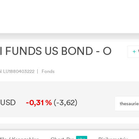
 FUNDS US BOND - O
N LU1880403222 | Fonds
8 USD
-0,31 %
(
-3,62
)
thesauri