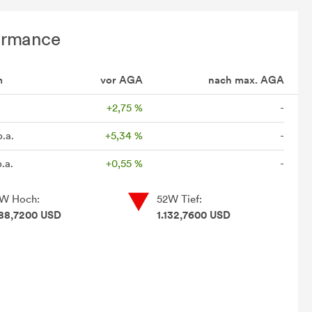
ormance
m
vor AGA
nach max. AGA
+2,75 %
-
p.a.
+5,34 %
-
.a.
+0,55 %
-
W Hoch:
52W Tief:
188,7200 USD
1.132,7600 USD