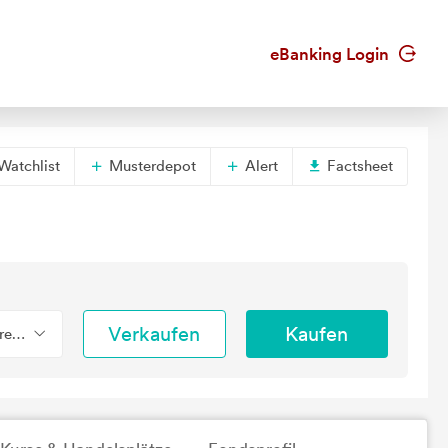
eBanking Login
Watchlist
Musterdepot
Alert
Factsheet
Verkaufen
Kaufen
erend