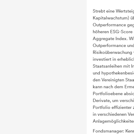
Strebt eine Wertstei
Kapitalwachstum) üb
Outperformance gege
höheren ESG-Score 
Aggregate Index. Wi
Outperformance und
Risikoüberwachung v
investiert in erheb
Staatsanleihen mit 
und hypothekenbesic
den Vereinigten Sta
kann nach dem Erme
Portfolioebene absic
Derivate, um versch
Portfolio effiziente
in verschiedenen V
Anlagemöglichkeiten
Fondsmanager: Kenn