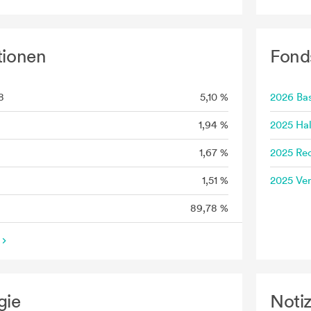
tionen
Fond
8
5,10 %
2026 Bas
1,94 %
2025 Hal
1,67 %
2025 Rec
1,51 %
2025 Ve
89,78 %
gie
Noti