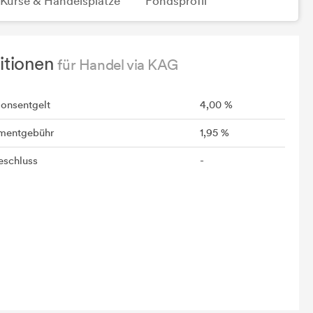
Kurse & Handelsplätze
Fondsprofil
itionen
für Handel via KAG
ionsentgelt
4,00 %
mentgebühr
1,95 %
schluss
-