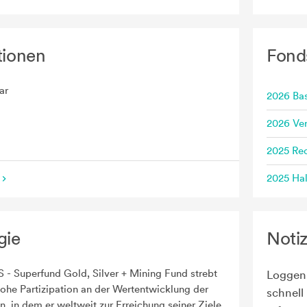
tionen
Fond
ar
2026 Bas
2026 Ve
2025 Rec
2025 Hal
gie
Noti
 - Superfund Gold, Silver + Mining Fund strebt
Loggen 
hohe Partizipation an der Wertentwicklung der
schnell
, in dem er weltweit zur Erreichung seiner Ziele