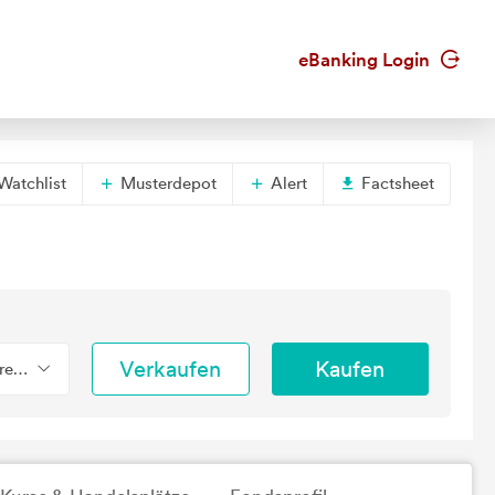
eBanking Login
Watchlist
Musterdepot
Alert
Factsheet
Verkaufen
Kaufen
erend