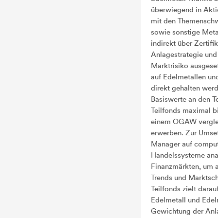
überwiegend in Akti
mit den Themenschwe
sowie sonstige Metal
indirekt über Zerti
Anlagestrategie und
Marktrisiko ausgeset
auf Edelmetallen un
direkt gehalten werd
Basiswerte an den T
Teilfonds maximal b
einem OGAW vergle
erwerben. Zur Umset
Manager auf compute
Handelssysteme anal
Finanzmärkten, um a
Trends und Marktsch
Teilfonds zielt darau
Edelmetall und Edelm
Gewichtung der Anl