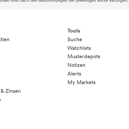
ionen sind nach den Bestimmungen der jeweiligen Börse verzögert
Tools
ktien
Suche
Watchlists
Musterdepots
Notizen
Alerts
My Markets
& Zinsen
n