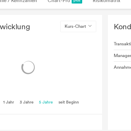
file / Kennzahlen
Chart-Pro
Risikomatrix
twicklung
Kond
Kurs-Chart
Transakt
Manage
Annahme
1 Jahr
3 Jahre
5 Jahre
seit Beginn