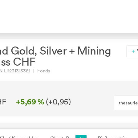
d Gold, Silver + Mining
ass CHF
 LI1231313381 | Fonds
HF
+5,69 %
(
+0,95
)
thesauri