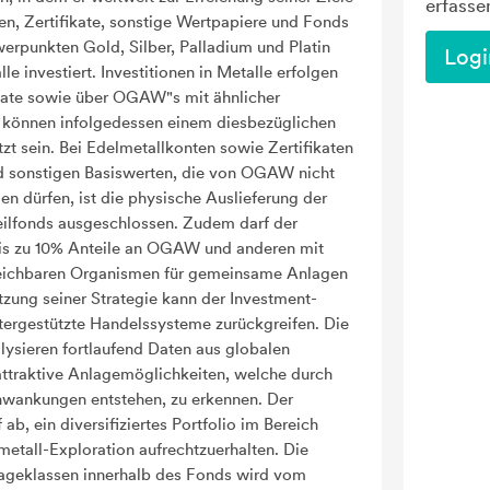
erfasse
en, Zertifikate, sonstige Wertpapiere und Fonds
rpunkten Gold, Silber, Palladium und Platin
Logi
le investiert. Investitionen in Metalle erfolgen
fikate sowie über OGAW"s mit ähnlicher
 können infolgedessen einem diesbezüglichen
zt sein. Bei Edelmetallkonten sowie Zertifikaten
d sonstigen Basiswerten, die von OGAW nicht
en dürfen, ist die physische Auslieferung der
eilfonds ausgeschlossen. Zudem darf der
is zu 10% Anteile an OGAW und anderen mit
ichbaren Organismen für gemeinsame Anlagen
zung seiner Strategie kann der Investment-
rgestützte Handelssysteme zurückgreifen. Die
ysieren fortlaufend Daten aus globalen
ttraktive Anlagemöglichkeiten, welche durch
wankungen entstehen, zu erkennen. Der
f ab, ein diversifiziertes Portfolio im Bereich
etall-Exploration aufrechtzuerhalten. Die
ageklassen innerhalb des Fonds wird vom