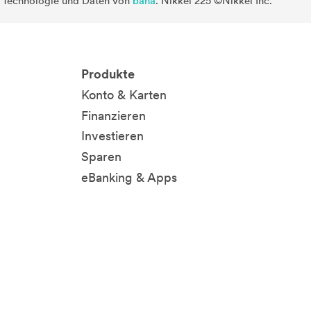
. Technologie und Daten von
baha
. Nikkei 225 ©Nikkei Inc.
Produkte
Konto & Karten
Finanzieren
Investieren
Sparen
eBanking & Apps