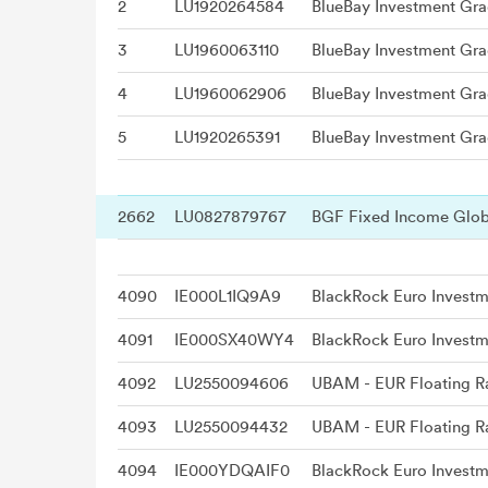
2
LU1920264584
3
LU1960063110
4
LU1960062906
5
LU1920265391
2662
LU0827879767
4090
IE000L1IQ9A9
4091
IE000SX40WY4
4092
LU2550094606
UBAM - EUR Floating 
4093
LU2550094432
UBAM - EUR Floating 
4094
IE000YDQAIF0