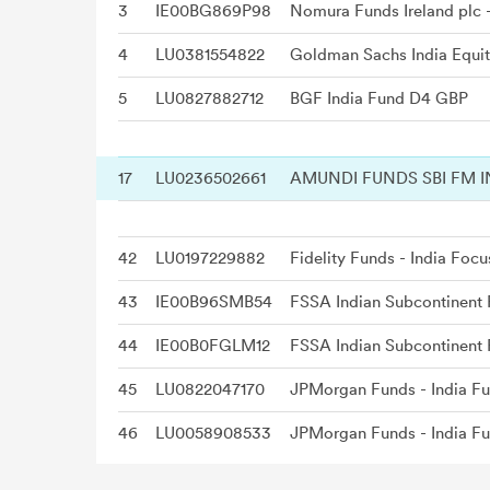
3
IE00BG869P98
4
LU0381554822
Goldman Sachs India Equity
5
LU0827882712
BGF India Fund D4 GBP
17
LU0236502661
AMUNDI FUNDS SBI FM IN
42
LU0197229882
Fidelity Funds - India Fo
43
IE00B96SMB54
FSSA Indian Subcontinent F
44
IE00B0FGLM12
FSSA Indian Subcontinent F
45
LU0822047170
46
LU0058908533