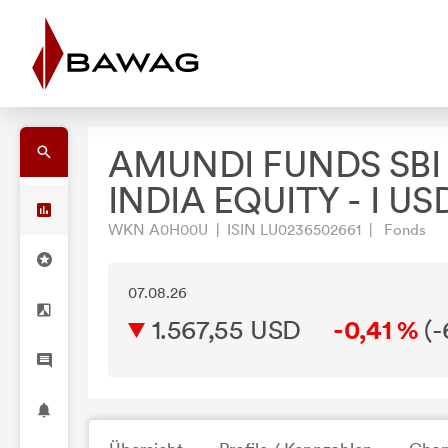
AMUNDI FUNDS SBI
INDIA EQUITY - I US
WKN A0H00U | ISIN LU0236502661 | Fonds
07.08.26
1.567,55 USD
-0,41 %
(
-