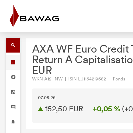
AXA WF Euro Credit 
Return A Capitalisati
EUR
WKN A12HNW | ISIN LU1164219682 | Fonds
07.08.26
152,50 EUR
+0,05 %
(
+0