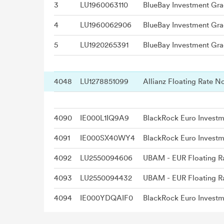
3
LU1960063110
4
LU1960062906
5
LU1920265391
4048
LU1278851099
Allianz Floating Rate N
4090
IE000L1IQ9A9
4091
IE000SX40WY4
4092
LU2550094606
UBAM - EUR Floating 
4093
LU2550094432
UBAM - EUR Floating 
4094
IE000YDQAIF0