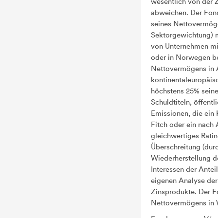
wesentlich von der
abweichen. Der Fond
seines Nettovermöge
Sektorgewichtung) mi
von Unternehmen mit 
oder in Norwegen b
Nettovermögens in A
kontinentaleuropäisc
höchstens 25% sein
Schuldtiteln, öffent
Emissionen, die ein
Fitch oder ein nach
gleichwertiges Ratin
Überschreitung (durc
Wiederherstellung d
Interessen der Antei
eigenen Analyse der
Zinsprodukte. Der F
Nettovermögens in W