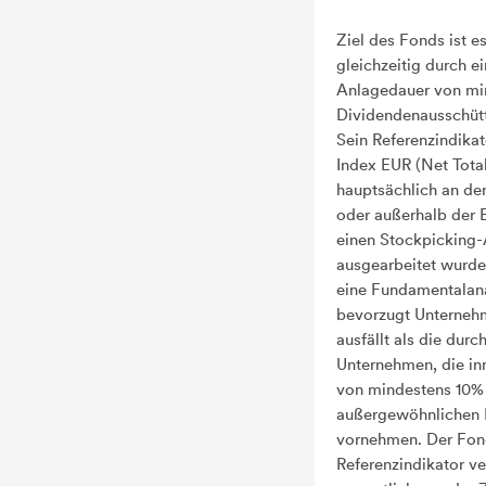
Ziel des Fonds ist e
gleichzeitig durch ei
Anlagedauer von min
Dividendenausschüttu
Sein Referenzindika
Index EUR (Net Total
hauptsächlich an de
oder außerhalb der E
einen Stockpicking
ausgearbeitet wurde
eine Fundamentalana
bevorzugt Unternehm
ausfällt als die dur
Unternehmen, die in
von mindestens 10% 
außergewöhnlichen 
vornehmen. Der Fond
Referenzindikator v