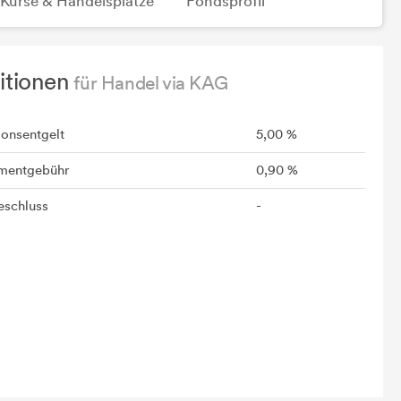
Kurse & Handelsplätze
Fondsprofil
itionen
für Handel via KAG
ionsentgelt
5,00 %
mentgebühr
0,90 %
schluss
-