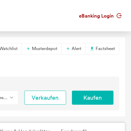
eBanking Login
Watchlist
Musterdepot
Alert
Factsheet
Verkaufen
Kaufen
erend