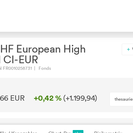
F European High
d CI-EUR
N FR0010258731 | Fonds
,66 EUR
+0,42 %
(
+1.199,94
)
thesauri