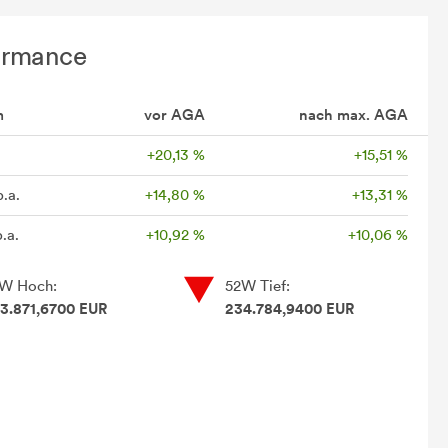
ormance
m
vor AGA
nach max. AGA
+20,13 %
+15,51 %
p.a.
+14,80 %
+13,31 %
.a.
+10,92 %
+10,06 %
W Hoch:
52W Tief:
3.871,6700 EUR
234.784,9400 EUR