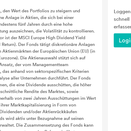
s, den Wert des Portfolios zu steigern und
Loggen 
ne Anlage in Aktien, die sich bei einer
schnell
destens fünf Jahren durch eine hohe
erfasse
ng auszeichnen, die Volatilität zu kontrollieren.
tor ist der MSCI Europe High Dividend Yield
Logi
 Return). Der Fonds tätigt diskretionäre Anlagen
n Aktienmärkten der Europäischen Union (EU) (in
urozone). Die Aktienauswahl stützt sich auf
-Ansatz, der vom Managementteam
, das anhand von sektorspezifischen Kriterien
lyse aller Unternehmen durchführt. Der Fonds
en, die eine Dividende ausschütten, die höher
chschnittliche Rendite des Marktes, sowie
nerhalb von zwei Jahren Ausschüttungen im Wert
ihrer Marktkapitalisierung in Form von
Dividenden und/oder Aktienrückkäufen
s wird aktiv unter Bezugnahme auf seinen
erwaltet. Die Zusammensetzung des Fonds kann