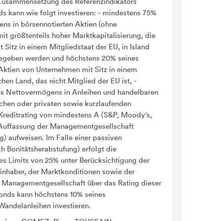
 Zusammensetzung des Referenzindikators
s kann wie folgt investieren: - mindestens 75%
ns in börsennotierten Aktien (ohne
t größtenteils hoher Marktkapitalisierung, die
Sitz in einem Mitgliedstaat der EU, in Island
egeben werden und höchstens 20% seines
ktien von Unternehmen mit Sitz in einem
hen Land, das nicht Mitglied der EU ist, -
es Nettovermögens in Anleihen und handelbaren
lichen oder privaten sowie kurzlaufenden
 Kreditrating von mindestens A (S&P, Moody's,
 Auffassung der Managementgesellschaft
g) aufweisen. Im Falle einer passiven
h Bonitätsherabstufung) erfolgt die
es Limits von 25% unter Berücksichtigung der
linhaber, der Marktkonditionen sowie der
 Managementgesellschaft über das Rating dieser
onds kann höchstens 10% seines
andelanleihen investieren.