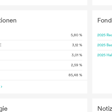
tionen
Fond
5,80 %
2025 Rec
E
3,12 %
2025 Bas
3,01 %
2025 Hal
2,59 %
85,48 %
gie
Noti