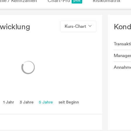
file / Kennzahlen
Chart-Pro
Risikomatrix
twicklung
Kond
Kurs-Chart
Transakt
Manage
Annahme
1 Jahr
3 Jahre
5 Jahre
seit Beginn