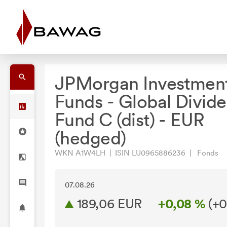
JPMorgan Investmen
Funds - Global Divid
Fund C (dist) - EUR
(hedged)
WKN A1W4LH | ISIN LU0965886236 | Fonds
07.08.26
189,06 EUR
+0,08 %
(
+0