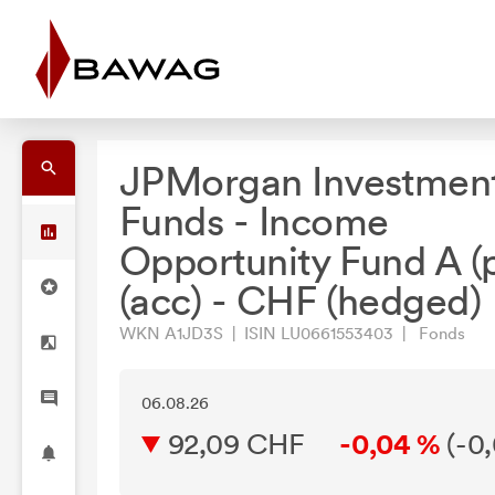
JPMorgan Investmen
Funds - Income
Opportunity Fund A (p
(acc) - CHF (hedged)
WKN A1JD3S | ISIN LU0661553403 | Fonds
06.08.26
92,09 CHF
-0,04 %
(
-0