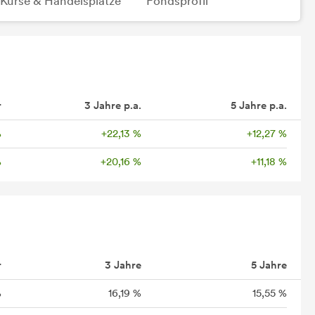
Kurse & Handelsplätze
Fondsprofil
r
3 Jahre p.a.
5 Jahre p.a.
%
+22,13 %
+12,27 %
%
+20,16 %
+11,18 %
r
3 Jahre
5 Jahre
%
16,19 %
15,55 %