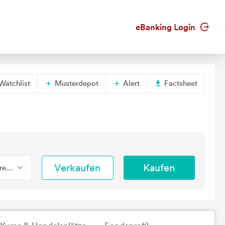
eBanking Login
Watchlist
Musterdepot
Alert
Factsheet
Verkaufen
Kaufen
erend