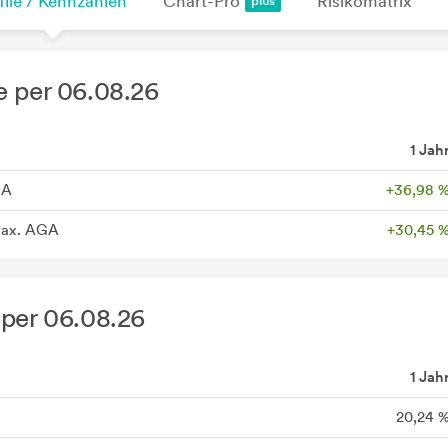
file / Kennzahlen
Chart-Pro
Risikomatrix
 per 06.08.26
1 Jah
GA
+36,98 
max. AGA
+30,45 
per 06.08.26
1 Jah
20,24 