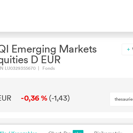
QI Emerging Markets
quities D EUR
N LU0329355670 | Fonds
EUR
-0,36 %
(
-1,43
)
thesauri