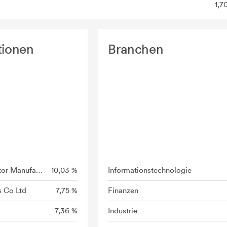
1,7
tionen
Branchen
Taiwan Semiconductor Manufacturing Co Lt
10,03 %
Informationstechnologie
s Co Ltd
7,75 %
Finanzen
7,36 %
Industrie