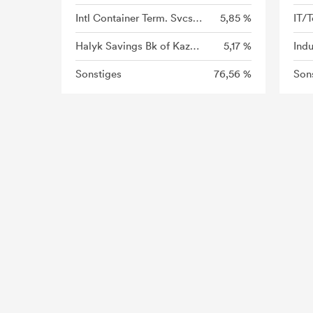
Intl Container Term. Svcs Inc.
5,85 %
IT/
Halyk Savings Bk of Kazak.JSC
5,17 %
Indu
Sonstiges
76,56 %
Son