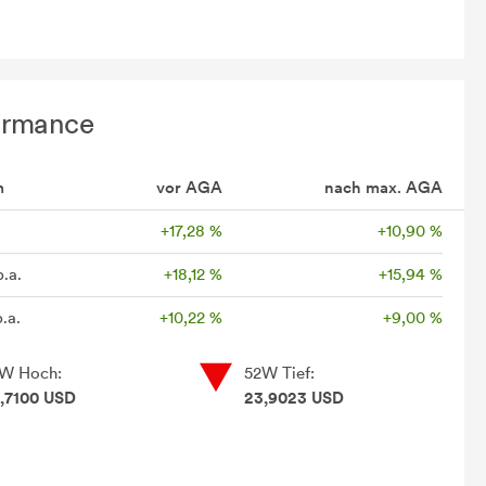
ormance
m
vor AGA
nach max. AGA
+17,28 %
+10,90 %
p.a.
+18,12 %
+15,94 %
.a.
+10,22 %
+9,00 %
W Hoch:
52W Tief:
,7100 USD
23,9023 USD