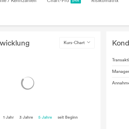
file / Kennzahlen
Chart-Pro
Risikomatrix
twicklung
Kond
Kurs-Chart
Transakt
Manage
Annahme
1 Jahr
3 Jahre
5 Jahre
seit Beginn