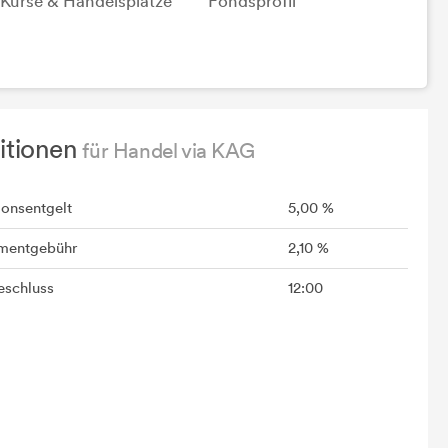
Kurse & Handelsplätze
Fondsprofil
itionen
für Handel via KAG
ionsentgelt
5,00 %
mentgebühr
2,10 %
schluss
12:00