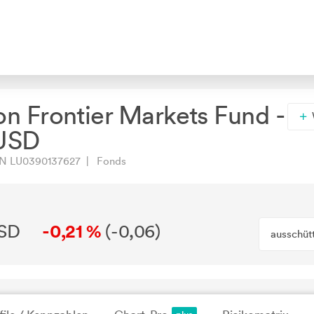
n Frontier Markets Fund -
 USD
N LU0390137627 | Fonds
USD
-0,21 %
(
-0,06
)
ausschüt