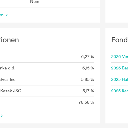
Nein
nen
tionen
Fond
6,27 %
2026 Ve
nka d.d.
6,15 %
2026 Bas
Svcs Inc.
5,85 %
2025 Hal
f Kazak.JSC
5,17 %
2025 Rec
76,56 %