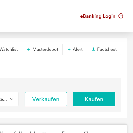
eBanking Login
Watchlist
Musterdepot
Alert
Factsheet
Verkaufen
Kaufen
tend