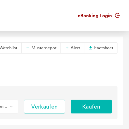
eBanking Login
Watchlist
Musterdepot
Alert
Factsheet
Verkaufen
Kaufen
erend