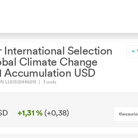
 International Selection
obal Climate Change
1 Accumulation USD
N LU0302446215 | Fonds
SD
+1,31 %
(
+0,38
)
thesauri