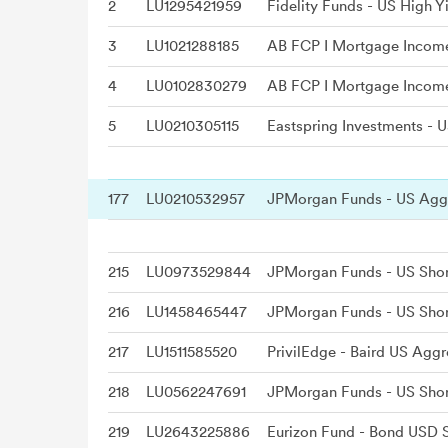
2
LU1295421959
3
LU1021288185
AB FCP I Mortgage Income
4
LU0102830279
AB FCP I Mortgage Income
5
LU0210305115
Eastspring Investments - 
177
LU0210532957
215
LU0973529844
216
LU1458465447
217
LU1511585520
218
LU0562247691
219
LU2643225886